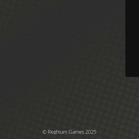
© Reghium Games 2025