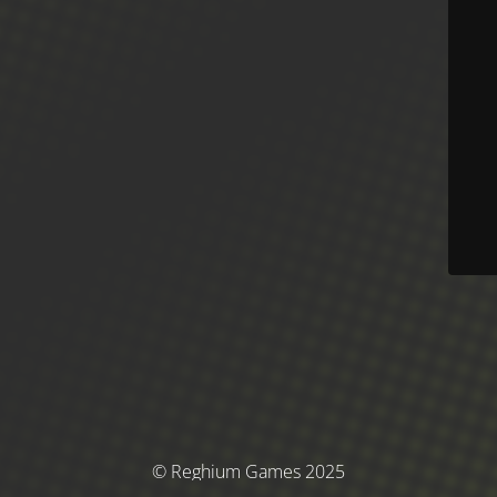
© Reghium Games 2025