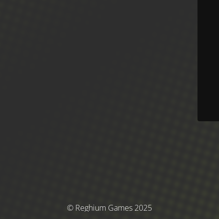
© Reghium Games 2025