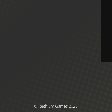
© Reghium Games 2025