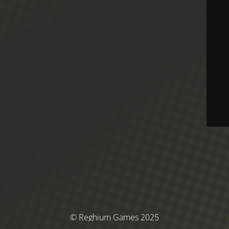
© Reghium Games 2025