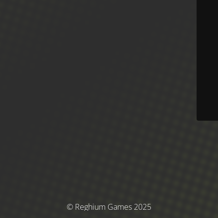
© Reghium Games 2025