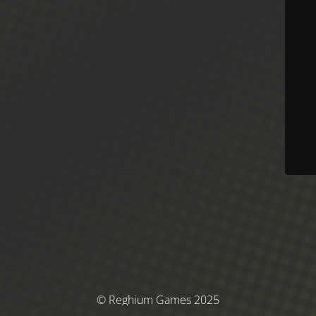
© Reghium Games 2025