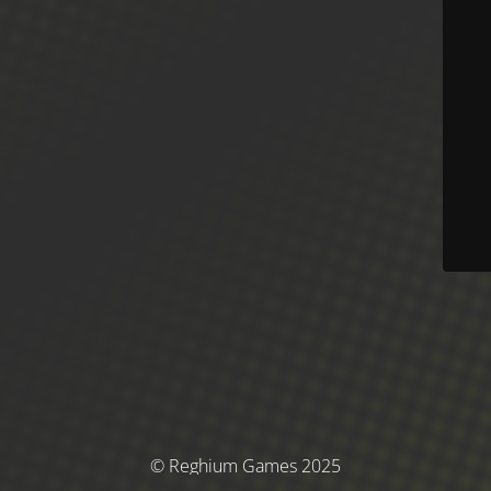
© Reghium Games 2025