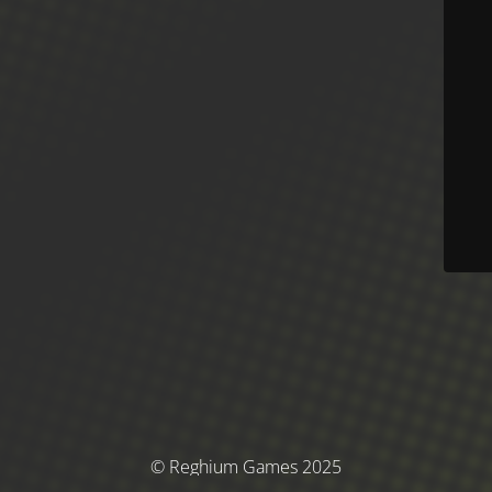
© Reghium Games 2025