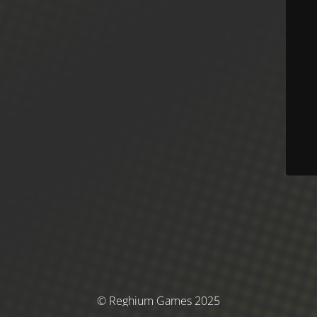
© Reghium Games 2025