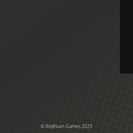
© Reghium Games 2025