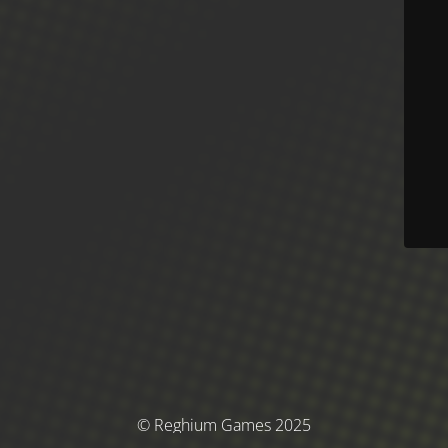
© Reghium Games 2025