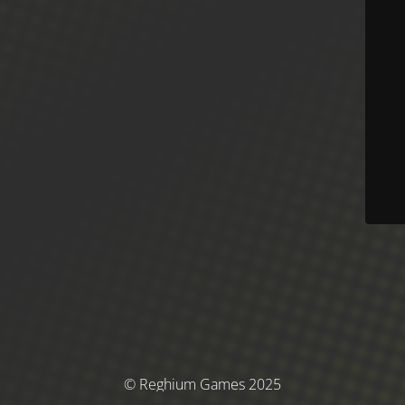
© Reghium Games 2025