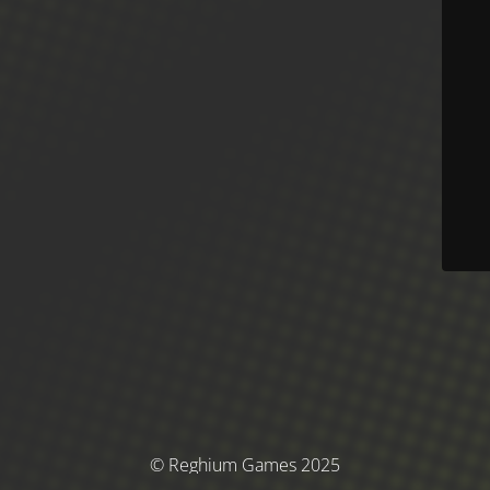
© Reghium Games 2025