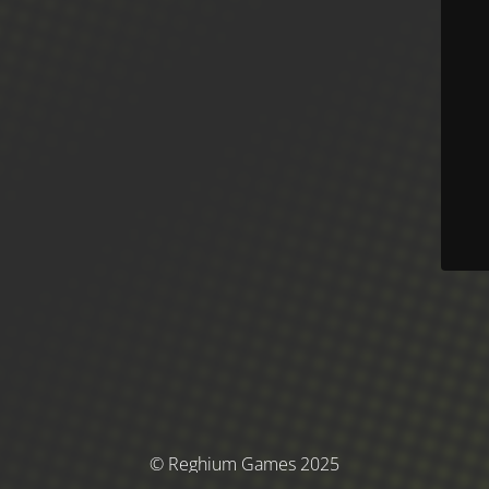
© Reghium Games 2025