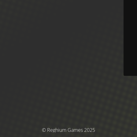
© Reghium Games 2025