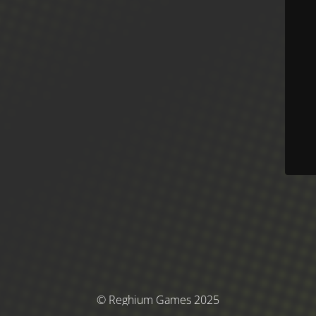
© Reghium Games 2025