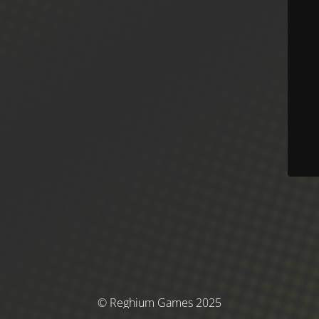
© Reghium Games 2025