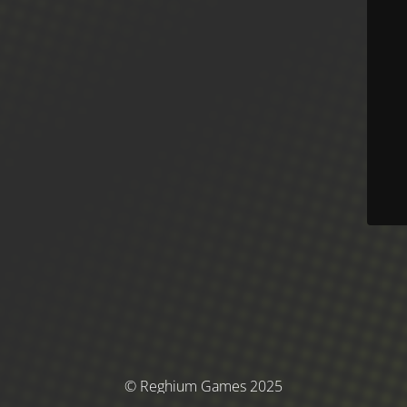
© Reghium Games 2025