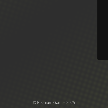
© Reghium Games 2025