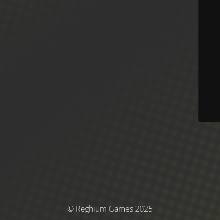
© Reghium Games 2025