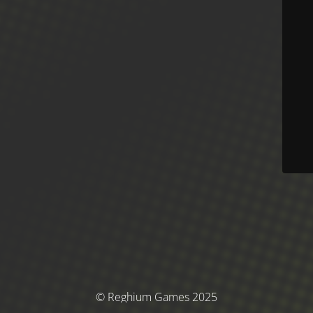
© Reghium Games 2025