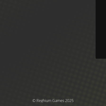
© Reghium Games 2025