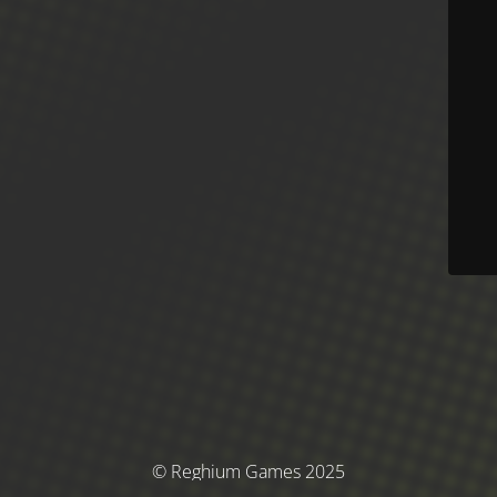
© Reghium Games 2025