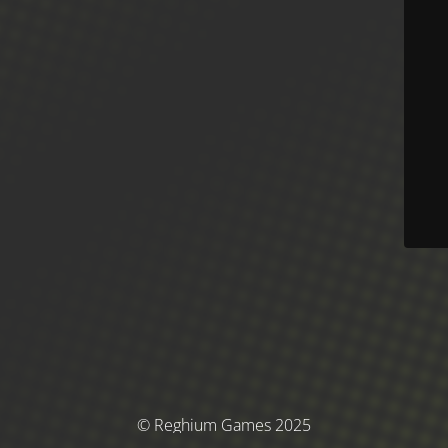
© Reghium Games 2025