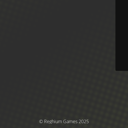
© Reghium Games 2025