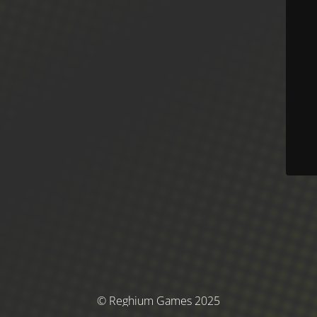
© Reghium Games 2025