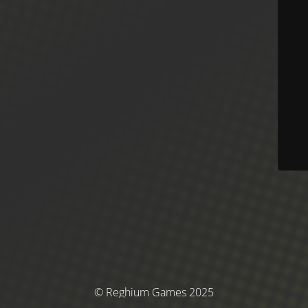
© Reghium Games 2025