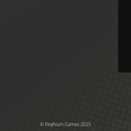
© Reghium Games 2025