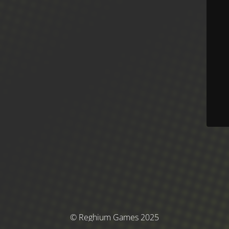
© Reghium Games 2025