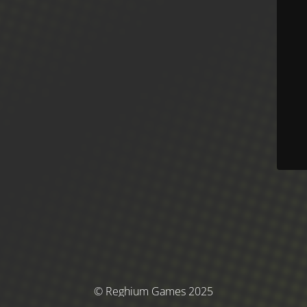
© Reghium Games 2025