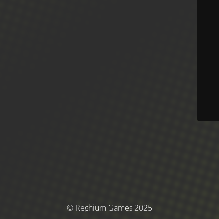
© Reghium Games 2025