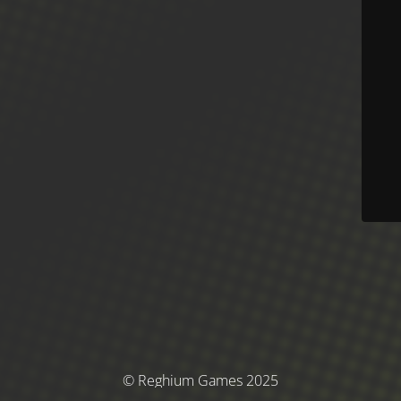
© Reghium Games 2025