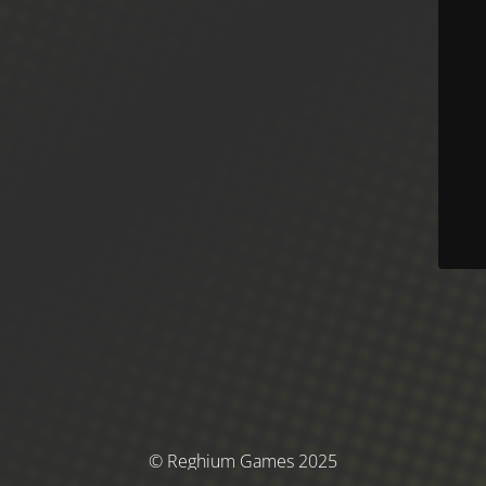
© Reghium Games 2025