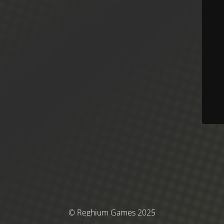
© Reghium Games 2025