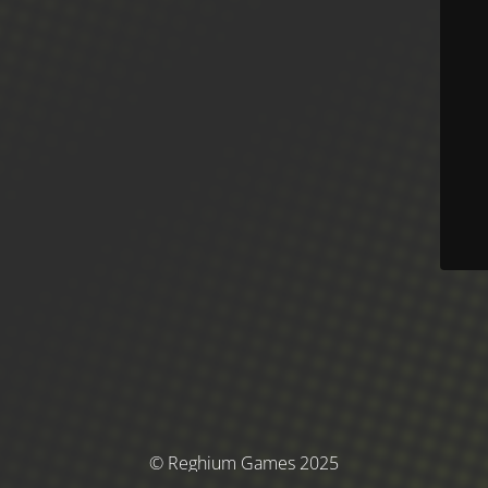
© Reghium Games 2025