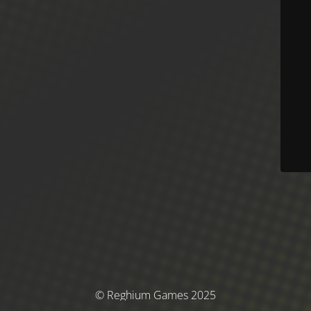
© Reghium Games 2025