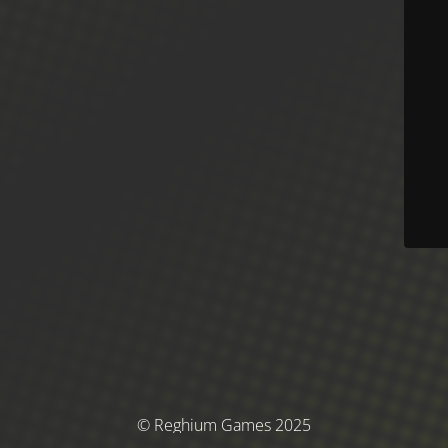
© Reghium Games 2025