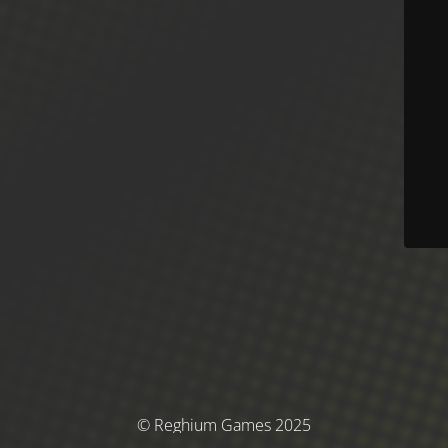
© Reghium Games 2025