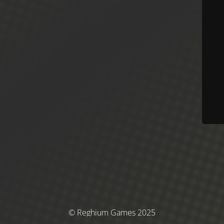
© Reghium Games 2025