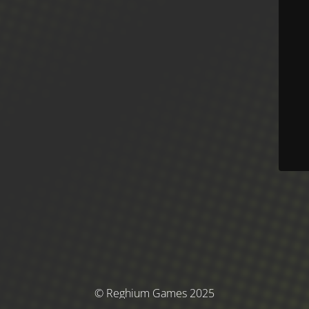
© Reghium Games 2025