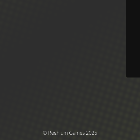
© Reghium Games 2025