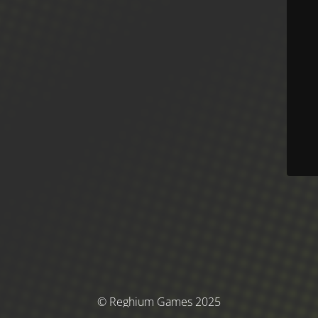
© Reghium Games 2025