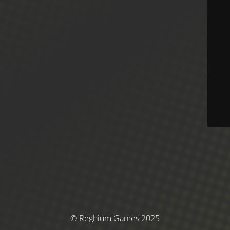
© Reghium Games 2025