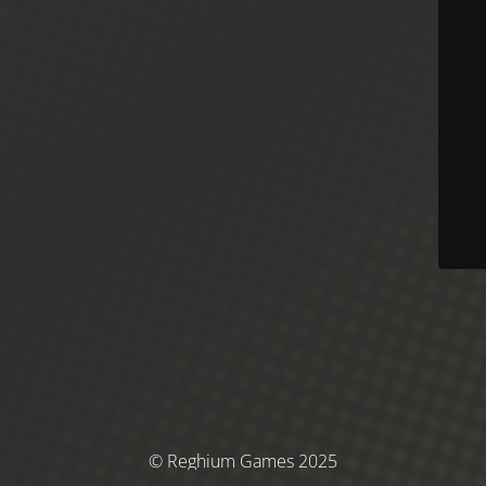
© Reghium Games 2025