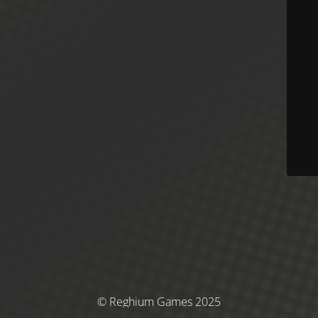
© Reghium Games 2025