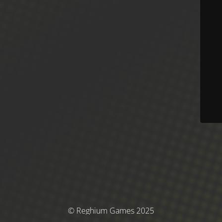
© Reghium Games 2025