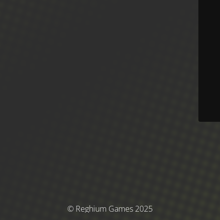
© Reghium Games 2025