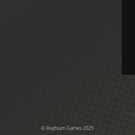
© Reghium Games 2025